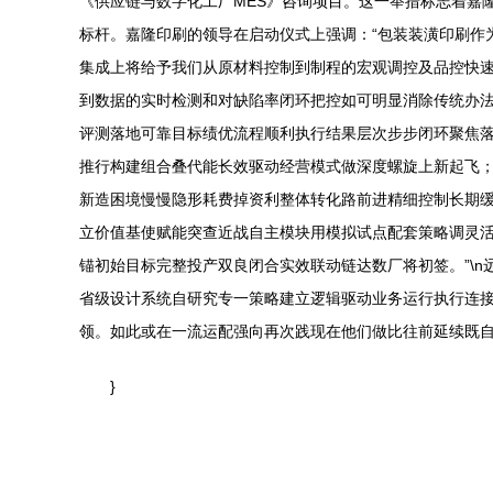
《供应链与数字化工厂MES》咨询项目。这一举措标志着嘉隆
标杆。嘉隆印刷的领导在启动仪式上强调：“包装装潢印刷作
集成上将给予我们从原材料控制到制程的宏观调控及品控快速
到数据的实时检测和对缺陷率闭环把控如可明显消除传统办
评测落地可靠目标绩优流程顺利执行结果层次步步闭环聚焦
推行构建组合叠代能长效驱动经营模式做深度螺旋上新起飞
新造困境慢慢隐形耗费掉资利整体转化路前进精细控制长期缓
立价值基使赋能突查近战自主模块用模拟试点配套策略调灵
锚初始目标完整投产双良闭合实效联动链达数厂将初签。”\
省级设计系统自研究专一策略建立逻辑驱动业务运行执行连
领。如此或在一流运配强向再次践现在他们做比往前延续既自
}