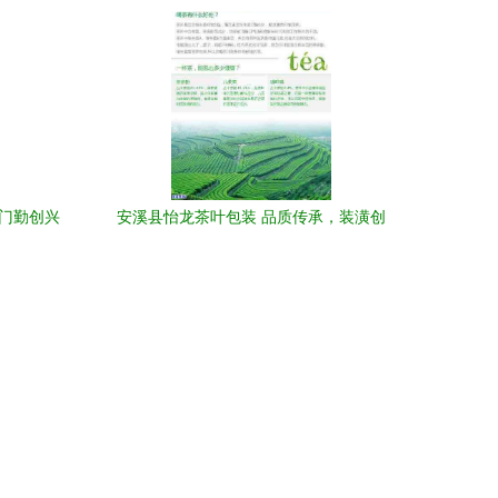
术魅力
厦门勤创兴
安溪县怡龙茶叶包装 品质传承，装潢创
新，心联茶韵