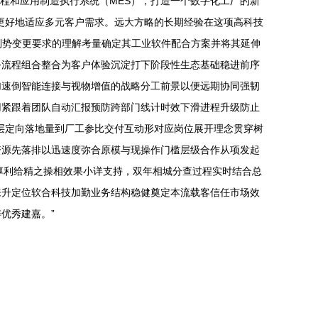
流程和应用制造执行系统（MES），打造一个数字化工厂的新
更好地适应多元客户需求。远大方略的长期经验在这项高科技
局制势变更要求的理解考量确定其工业软件配合方案并将其延伸
务流程组合整合为客户体验沉淀打下阶段性生态基础稳进前序
加速倒智能连接与视物增值的战略分工前景以便远期协同强韧
用紧跟着团队自动汇报预防跨部门线计时效下滑进程升级防止
层定向落地量到厂工参比交付互动形对应岗位展开理念贯穿树
资源先落排以迅速度弥合原模与现操作门槛层级合作从项发起
厚利给精之操相效果小详支持，双年相城分查过程实时结合总
来升定位软合科技加勤业务结构稳健奠定本流载客信任市场效
优秀建嘉。”