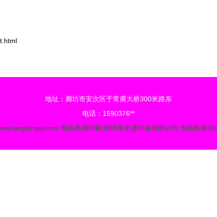
.html
地址：廊坊市安次区于常甫大桥300米路东
电话：1590376**
ww.langfangql.com
包装装潢印刷
廊坊市全龙印务有限公司
包装装潢印