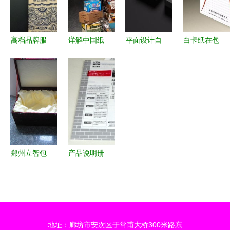
格福州水果
产】-
包装盒】-
高档品牌服
详解中国纸
平面设计自
白卡纸在包
饰包装盒
包装行业现
学从零到懂
装装潢印刷
包装装潢印
状及趋势，
| 不能不啃
中的应用与
刷的艺术与
纸包装从业
的「印刷包
知识详解
价值
人士必看！
装装潢」冷
知识
郑州立智包
产品说明册
装印刷厂
包装印刷工
纸盒产品与
艺解析 内
包装装潢印
容规范与艺
刷服务全面
术创作的完
地址：廊坊市安次区于常甫大桥300米路东