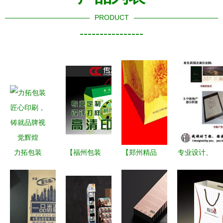
PRODUCT
----------------
力拓包装
【福州包装
【郑州精品
专业设计、
匠心印刷，
盒设计印刷
包装盒定做
制作、物料
铸就品牌视
福州包装盒
精品盒印刷
印刷代工企
觉辉煌
定制福州茶
设计包装彩
业
叶包装盒价
盒礼品盒生