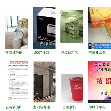
苍南县佳能
2007杜邦
包装创新的
宁蒗礼盒包
装潢厂 印
瓦楞纸箱印
三角格局
装择玉彩，
刷包装领域
刷精品赛金
从翔安到允
专业铸就品
的匠心坚守
奖作品赏析
昌印刷的设
质新高度
与创新之路
创新与艺术
计与企业价
的完美融合
值
包装装潢印
室内装修电
古都新韵
印刷传单与