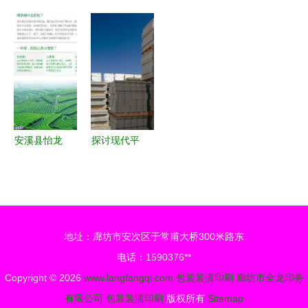
刷 多维度
线选购全攻
西安特色小
精美画册设
探索其美学
略 资深监
吃品牌创意
计印刷 厦
价值与技术
理教你避开
与包装装潢
门勤创兴包
魅力
陷
设计
装制品助力
品牌跃升
安溪县怡龙
探讨现代平
茶叶包装
面设计在包
品质传承，
装装潢印刷
装潢创新，
行业中的显
心联茶韵
著发展
地址：廊坊市安次区于常甫大桥300米路东
电话：1590376**
Copyright © 2026
www.langfangql.com
包装装潢印刷
廊坊市全龙印务
有限公司
包装装潢印刷
版权所有
Sitemap